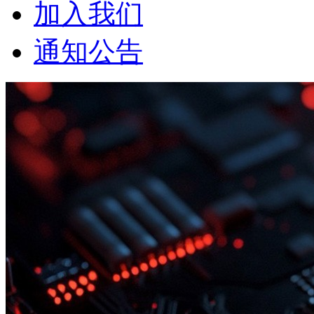
加入我们
通知公告