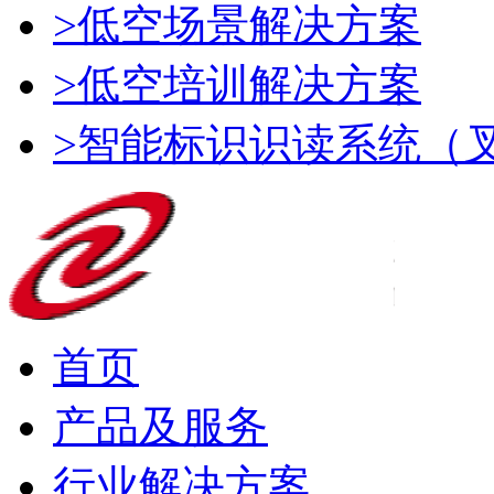
>低空场景解决方案
>低空培训解决方案
>智能标识识读系统（
首页
产品及服务
行业解决方案