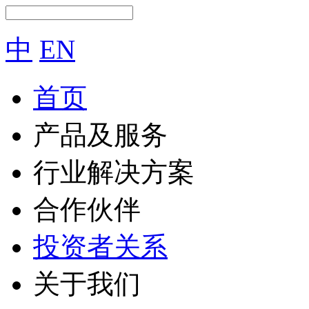
中
EN
首页
产品及服务
行业解决方案
合作伙伴
投资者关系
关于我们