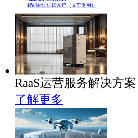
智能标识识读系统（叉车专用）
RaaS运营服务解决方案
了解更多