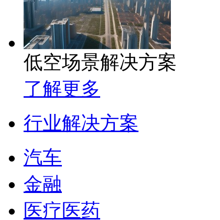
低空场景解决方案
了解更多
行业解决方案
汽车
金融
医疗医药