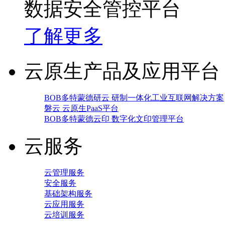
数据安全管控平台
了解更多
云原生产品及应用平台
BOB多特蒙德研云 研制一体化工业互联网解决方案
磐云 云原生PaaS平台
BOB多特蒙德云印 数字化文印管理平台
云服务
云管理服务
安全服务
基础架构服务
云应用服务
云培训服务