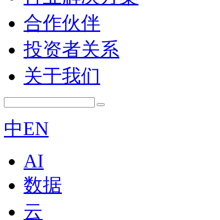
合作伙伴
投资者关系
关于我们
中
EN
AI
数据
云